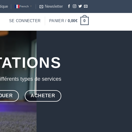
tique
Newsletter
French
▼
0
SE CONNECTER
PANIER /
0,00
€
TATIONS
fférents types de services
OUER
ACHETER