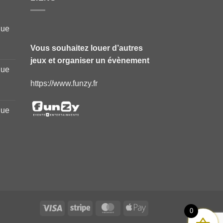
que
Vous souhaitez louer d’autres
jeux et organiser un évènement
que
https://www.funzy.fr
que
Visa
Stripe
MasterCard
Apple
0
Pay