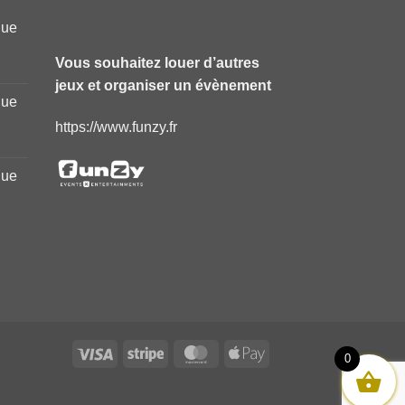
que
Vous souhaitez louer d’autres
jeux et organiser un évènement
que
https://www.funzy.fr
que
Visa
Stripe
MasterCard
Apple
0
Pay