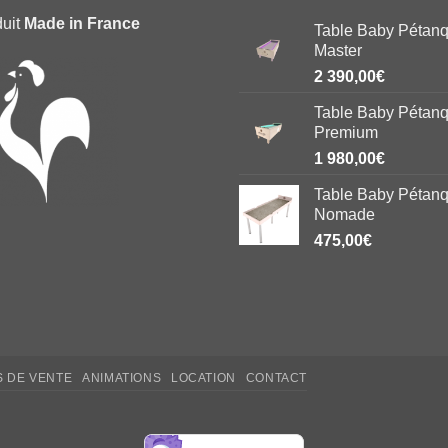
duit
Made in France
Table Baby Pétan
Master
2 390,00
€
Table Baby Pétan
Premium
1 980,00
€
Table Baby Pétan
Nomade
475,00
€
S DE VENTE
ANIMATIONS
LOCATION
CONTACT