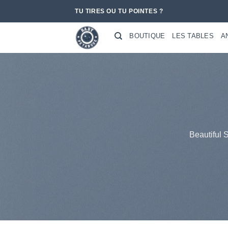
Passer
TU TIRES OU TU POINTES ?
au
contenu
BOUTIQUE
LES TABLES
A
Beautiful 