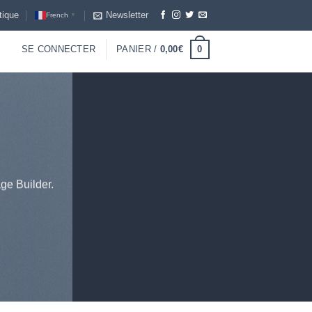
tique
Newsletter
French
▼
0
SE CONNECTER
PANIER /
0,00
€
ge Builder.