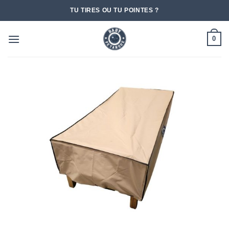
Passer
TU TIRES OU TU POINTES ?
au
contenu
0